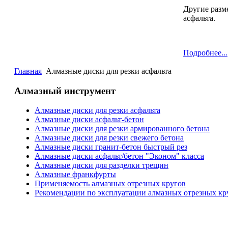
Другие разм
асфальта.
Подробнее...
Главная
Алмазные диски для резки асфальта
Алмазный инструмент
Алмазные диски для резки асфальта
Алмазные диски асфальт-бетон
Алмазные диски для резки армированного бетона
Алмазные диски для резки свежего бетона
Алмазные диски гранит-бетон быстрый рез
Алмазные диски асфальт/бетон "Эконом" класса
Алмазные диски для разделки трещин
Алмазные франкфурты
Применяемость алмазных отрезных кругов
Рекомендации по эксплуатации алмазных отрезных кр